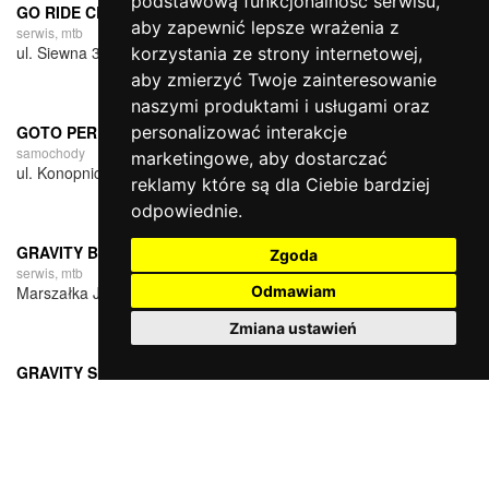
podstawową funkcjonalność serwisu
,
GO RIDE CENTRUM ENDURO
aby zapewnić lepsze wrażenia z
serwis, mtb
ul. Siewna 30A, 31-231 Kraków
korzystania ze strony internetowej
,
aby zmierzyć Twoje zainteresowanie
naszymi produktami i usługami oraz
personalizować interakcje
GOTO PERFORMANCE
samochody
marketingowe
,
aby dostarczać
ul. Konopnickiej 113, 22-500 Hrubieszów
reklamy które są dla Ciebie bardziej
odpowiednie
.
GRAVITY BIKE
Zgoda
serwis, mtb
Odmawiam
Marszałka Józefa Piłsudskiego 14, 32-020 Wieliczka
Zmiana ustawień
GRAVITY SHOP
serwis, mtb
34-615 Słopnice 829