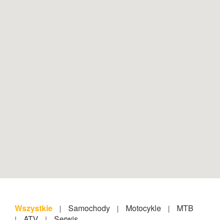
Wszystkie
Samochody
Motocykle
MTB
|
|
|
ATV
Serwis
|
|