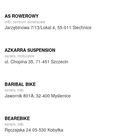
AS ROWEROWY
mtb, centrum serwisowe
Jarzębinowa 7/13/Lokal 4, 55-011 Siechnice
AZKARRA SUSPENSION
serwis, motocykle
ul. Chopina 35, 71-451 Szczecin
BARIBAL BIKE
serwis, mtb
Jawornik 801A, 32-400 Myślenice
BEAREBIKE
serwis, mtb
Ręczajska 24 05-530 Kobyłka