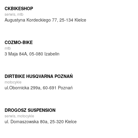
CKBIKESHOP
serwis, mtb
Augustyna Kordeckiego 77, 25-134 Kielce
COZMO-BIKE
mtb
3 Maja 84A, 05-080 Izabelin
DIRTBIKE HUSQVARNA POZNAŃ
motocykle
ul.Obornicka 299a, 60-691 Poznań
DROGOSZ SUSPENSION
serwis, motocykle
ul. Domaszowska 80a, 25-320 Kielce