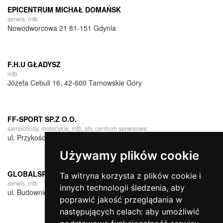
EPICENTRUM MICHAŁ DOMAŃSK
serwis, mtb
Nowodworcowa 21 81-151 Gdynia
F.H.U GŁADYSZ
mtb
Józefa Cebuli 16, 42-600 Tarnowskie Góry
FF-SPORT SP.Z O.O.
samochody, motocykle, mtb, atv, centrum serwisowe
ul. Przykościelna 4A ,05-152 Palmiry
Używamy plików cookie
GLOBALSPORT
Ta witryna korzysta z plików cookie i
serwis, mtb
innych technologii śledzenia, aby
ul. Budowniczych LGOM 61d, 59-300 Lubin
poprawić jakość przeglądania w
następujących celach:
aby umożliwić