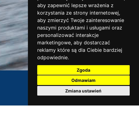
aby zapewnić lepsze wrażenia z
korzystania ze strony internetowej
,
aby zmierzyć Twoje zainteresowanie
naszymi produktami i usługami oraz
personalizować interakcje
marketingowe
,
aby dostarczać
reklamy które są dla Ciebie bardziej
odpowiednie
.
Zgoda
Odmawiam
Zmiana ustawień
SERWIS
Oferujemy szybką i profesjonalną obsługę wszystkich
produktów firmy Öhlins.