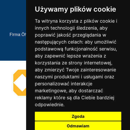
Używamy plików cookie
Ta witryna korzysta z plików cookie i
ÖHLINS NA ŚWIECIE
innych technologii śledzenia, aby
Firma Öhlins jest od lat częścią sportów motorowych. Poznaj
poprawić jakość przeglądania w
historię Öhlins Racing AB.
następujących celach:
aby umożliwić
podstawową funkcjonalność serwisu
,
aby zapewnić lepsze wrażenia z
korzystania ze strony internetowej
,
aby zmierzyć Twoje zainteresowanie
naszymi produktami i usługami oraz
personalizować interakcje
marketingowe
,
aby dostarczać
reklamy które są dla Ciebie bardziej
FF-Sport Sp. z o.o.
odpowiednie
.
ul. Przykościelna 4A,
Tel: +48 22 487 81 90
05-152 Palmiry
E-mail:
ohlins@ohlins.pl
Zgoda
Odmawiam