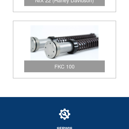
NIX 22 (Harley Davidson)
FKC 100
SERWIS