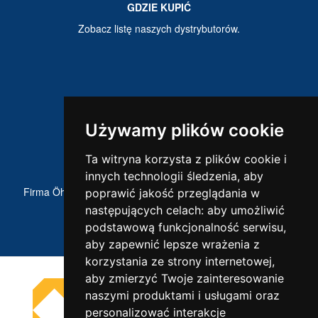
GDZIE KUPIĆ
Zobacz listę naszych dystrybutorów.
Używamy plików cookie
Ta witryna korzysta z plików cookie i
ÖHLINS NA ŚWIECIE
innych technologii śledzenia, aby
Firma Öhlins jest od lat częścią sportów motorowych. Poznaj
poprawić jakość przeglądania w
historię Öhlins Racing AB.
następujących celach:
aby umożliwić
podstawową funkcjonalność serwisu
,
aby zapewnić lepsze wrażenia z
korzystania ze strony internetowej
,
aby zmierzyć Twoje zainteresowanie
naszymi produktami i usługami oraz
personalizować interakcje