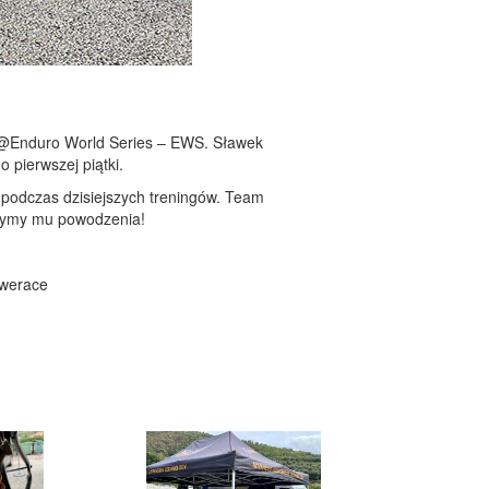
i @Enduro World Series – EWS. Sławek
 pierwszej piątki.
 podczas dzisiejszych treningów. Team
yczymy mu powodzenia!
twerace