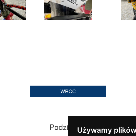
WRÓĆ
Podziel się
Używamy plików