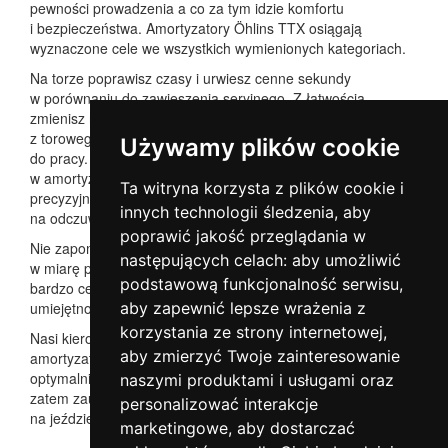
pewności prowadzenia a co za tym idzie komfortu
i bezpieczeństwa. Amortyzatory Öhlins TTX osiągają
wyznaczone cele we wszystkich wymienionych kategoriach.
Na torze poprawisz czasy i urwiesz cenne sekundy
w porównaniu do zawieszenia seryjnego. Z łatwością
zmienisz również charakterystykę pracy amortyzatora
z torowego na komfortowe podczas dojazdu na tor lub
Używamy plików cookie
do pracy. Dzięki podwójnej regulacji tłumienia
w amortyzatorach TTX46 i TTX36 otrzymujesz możliwość
Ta witryna korzysta z plików cookie i
precyzyjnej zmiany charakterystyki amortyzatorów co pozwoli
innych technologii śledzenia, aby
na odczuwalne zmiany w prowadzeniu auta.
poprawić jakość przeglądania w
Nie zapomnij o notowaniu różnych zmian w zawieszeniu
następujących celach:
aby umożliwić
w miarę poprawy czasów i tempa jazdy. Będzie to dla Ciebie
podstawową funkcjonalność serwisu
,
bardzo cenne do dalszego doskonalenia swoich
umiejętności.
aby zapewnić lepsze wrażenia z
korzystania ze strony internetowej
,
Nasi kierowcy testowi, przetestowali ustawienia
aby zmierzyć Twoje zainteresowanie
amortyzatorów i jesteśmy pewni, że dostarczamy produkt
optymalnie dopasowany do Twoich oczekiwań. Możesz
naszymi produktami i usługami oraz
zatem zaufać naszemu doświadczeniu i skupić się wyłącznie
personalizować interakcje
na jeździe
marketingowe
,
aby dostarczać