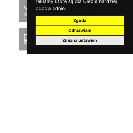
reklamy które są dla Ciebie bardziej
odpowiednie
.
Instrukcja montażu
Zgoda
Odmawiam
Podręcznik użytkownika
Zmiana ustawień
Product news
Pobierz cennik PDF