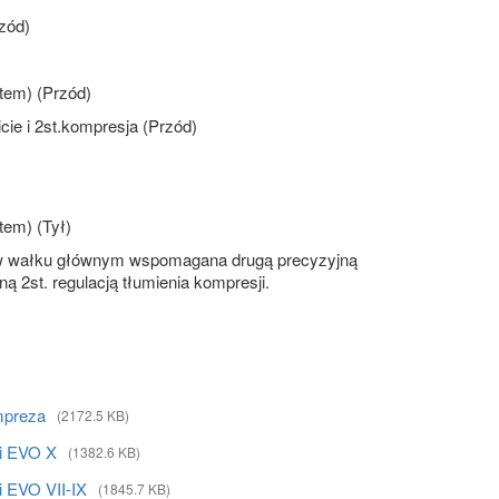
zód)
tem) (Przód)
bicie i 2st.kompresja (Przód)
em) (Tył)
ia w wałku głównym wspomagana drugą precyzyjną
ą 2st. regulacją tłumienia kompresji.
Impreza
(2172.5 KB)
hi EVO X
(1382.6 KB)
i EVO VII-IX
(1845.7 KB)