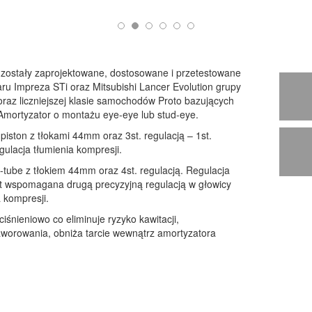
zostały zaprojektowane, dostosowane i przetestowane
aru Impreza STi oraz Mitsubishi Lancer Evolution grupy
raz liczniejszej klasie samochodów Proto bazujących
Amortyzator o montażu eye-eye lub stud-eye.
iston z tłokami 44mm oraz 3st. regulacją – 1st.
egulacja tłumienia kompresji.
-tube z tłokiem 44mm oraz 4st. regulacją. Regulacja
st wspomagana drugą precyzyjną regulacją w głowicy
a kompresji.
śnieniowo co eliminuje ryzyko kawitacji,
aworowania, obniża tarcie wewnątrz amortyzatora