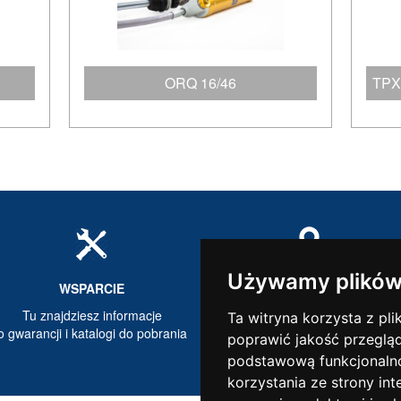
ORQ 16/46
TPX
Używamy plików
WSPARCIE
GDZIE KUPIĆ
Tu znajdziesz informacje
Zobacz listę naszych
Ta witryna korzysta z pli
o gwarancji i katalogi do pobrania
dystrybutorów.
poprawić jakość przeglą
podstawową funkcjonaln
korzystania ze strony int