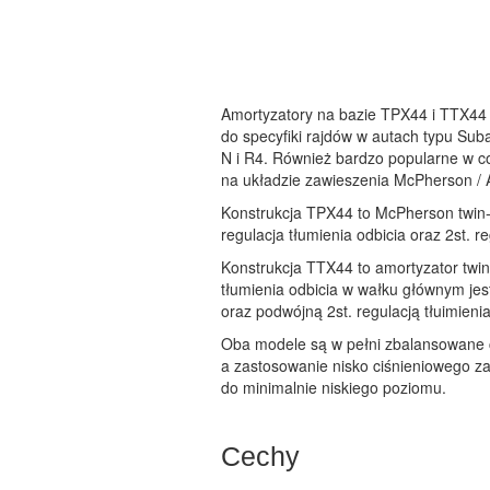
Amortyzatory na bazie TPX44 i TTX44 
do specyfiki rajdów w autach typu Sub
N i R4. Również bardzo popularne w co
na układzie zawieszenia McPherson / 
Konstrukcja TPX44 to McPherson twin-p
regulacja tłumienia odbicia oraz 2st. r
Konstrukcja TTX44 to amortyzator twin
tłumienia odbicia w wałku głównym je
oraz podwójną 2st. regulacją tłuimieni
Oba modele są w pełni zbalansowane ci
a zastosowanie nisko ciśnieniowego z
do minimalnie niskiego poziomu.
Cechy