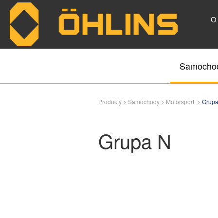
O
Skip to main content
Samocho
Produkty >
Samochody
>
Motorsport
>
Grupa
Grupa N