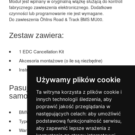
Moduł jest wpinany w oryginalną wiązkę służącą do kontroli
fabrycznego zawieszenia elektronicznego. Dodatkowe
czynności lub programowanie nie jest wymagane.
Do zawieszenia Öhlins Road & Track BMS MU00.
Zestaw zawiera:
1 EDC Cancellation Kit
Akcesoria montażowe (o ile są niezbędne)
Instrukcja montażu
Używamy plików cookie
Pasuje do następujących modeli
Ta witryna korzysta z plików cookie i
samochodów
innych technologii śledzenia, aby
poprawić jakość przeglądania w
BMW 3er (F30), 2012 –
następujących celach:
aby umożliwić
Type: F30
podstawową funkcjonalność serwisu
,
aby zapewnić lepsze wrażenia z
Wariant: 3L, 3K, 3C