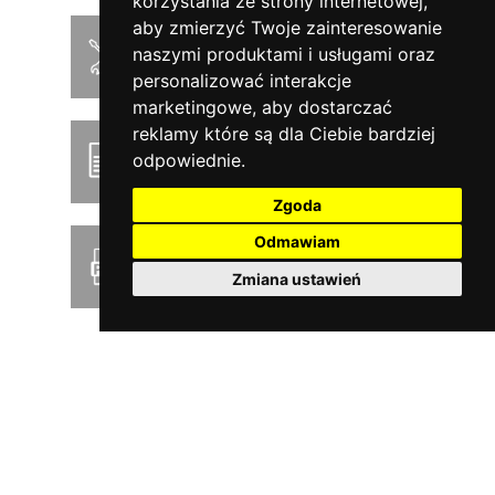
korzystania ze strony internetowej
,
aby zmierzyć Twoje zainteresowanie
Instrukcja montażu
naszymi produktami i usługami oraz
personalizować interakcje
marketingowe
,
aby dostarczać
reklamy które są dla Ciebie bardziej
Podręcznik użytkownika
odpowiednie
.
Zgoda
Odmawiam
Pobierz cennik PDF
Zmiana ustawień
SERWIS