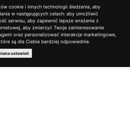
ków cookie i innych technologii śledzenia, aby
Podręcznik użytkownika
dania w następujących celach:
aby umożliwić
ość serwisu
,
aby zapewnić lepsze wrażenia z
ernetowej
,
aby zmierzyć Twoje zainteresowanie
ugami oraz personalizować interakcje marketingowe
,
Pobierz cennik PDF
tóre są dla Ciebie bardziej odpowiednie
.
iana ustawień
ÖHLINS NA ŚWIECIE
Firma Öhlins jest od lat częścią
sportów motorowych. Poznaj
historię Öhlins Racing AB.