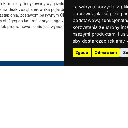
 elektroniczny dedykowany wyłącznie do wybranych
Ta witryna korzysta z pli
a na deaktywacji sterownika pojazdu w zakresie kontroli
poprawić jakość przeglą
astąpienia, zestawem pasywnym Ohlins Road & Track.
podstawową funkcjonaln
ę służącą do kontroli fabrycznego zawieszenia
 lub programowanie nie jest wymagane.
korzystania ze strony int
naszymi produktami i usł
aby dostarczać reklamy k
Zgoda
Odmawiam
Zm
WSPARCIE
GDZIE KUPIĆ
Tu znajdziesz informacje
Zobacz listę naszych
o gwarancji i katalogi do pobrania
dystrybutorów.