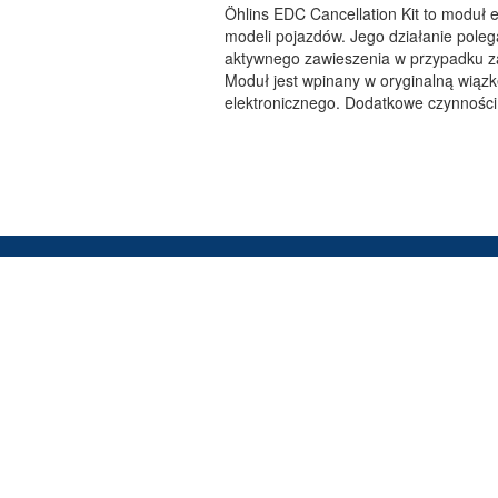
Öhlins EDC Cancellation Kit to moduł
modeli pojazdów. Jego działanie poleg
aktywnego zawieszenia w przypadku z
Moduł jest wpinany w oryginalną wiązk
elektronicznego. Dodatkowe czynności
SERWIS
Oferujemy szybką i profesjonalną
obsługę wszystkich produktów
firmy Öhlins.