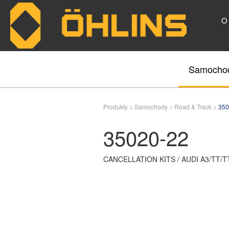
O
Skip to main content
Samocho
Produkty >
Samochody >
Road & Track >
350
35020-22
CANCELLATION KITS / AUDI A3/TT/TT