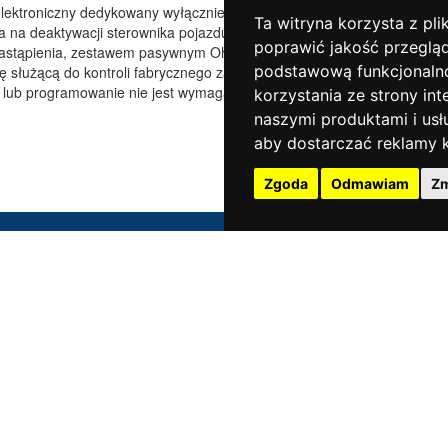
 elektroniczny dedykowany wyłącznie do wybranych
Ta witryna korzysta z pli
a na deaktywacji sterownika pojazdu w zakresie kontroli
poprawić jakość przeglą
astąpienia, zestawem pasywnym Ohlins Road & Track.
podstawową funkcjonaln
ę służącą do kontroli fabrycznego zawieszenia
 lub programowanie nie jest wymagane.
korzystania ze strony int
naszymi produktami i usł
aby dostarczać reklamy k
Zgoda
Odmawiam
Zm
WSPARCIE
GDZIE KUPIĆ
Tu znajdziesz informacje
Zobacz listę naszych
o gwarancji i katalogi do pobrania
dystrybutorów.