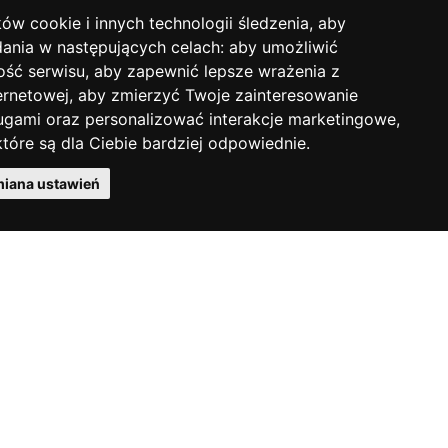
ków cookie i innych technologii śledzenia, aby
Podręcznik użytkownika
dania w następujących celach:
aby umożliwić
ość serwisu
,
aby zapewnić lepsze wrażenia z
ernetowej
,
aby zmierzyć Twoje zainteresowanie
ugami oraz personalizować interakcje marketingowe
,
Pobierz cennik PDF
tóre są dla Ciebie bardziej odpowiednie
.
iana ustawień
ÖHLINS NA ŚWIECIE
Firma Öhlins jest od lat częścią
sportów motorowych. Poznaj
historię Öhlins Racing AB.