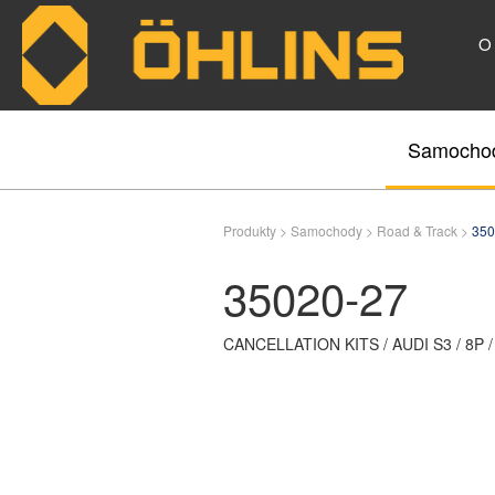
O
Skip to main content
Samocho
Produkty >
Samochody >
Road & Track >
350
35020-27
CANCELLATION KITS / AUDI S3 / 8P /