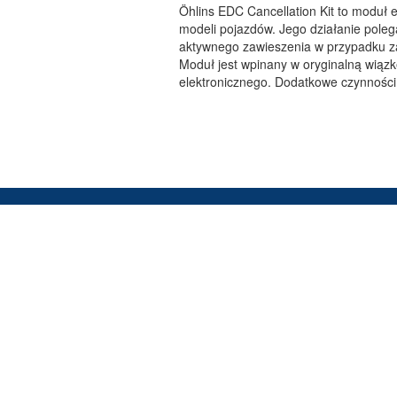
Öhlins EDC Cancellation Kit to moduł
modeli pojazdów. Jego działanie poleg
aktywnego zawieszenia w przypadku z
Moduł jest wpinany w oryginalną wiązk
elektronicznego. Dodatkowe czynności
SERWIS
Oferujemy szybką i profesjonalną
obsługę wszystkich produktów
firmy Öhlins.