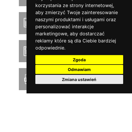
korzystania ze strony internetowej
,
aby zmierzyć Twoje zainteresowanie
naszymi produktami i usługami oraz
Podręcznik użytkownika
personalizować interakcje
marketingowe
,
aby dostarczać
reklamy które są dla Ciebie bardziej
odpowiednie
.
Product news
Zgoda
Odmawiam
Pobierz cennik PDF
Zmiana ustawień