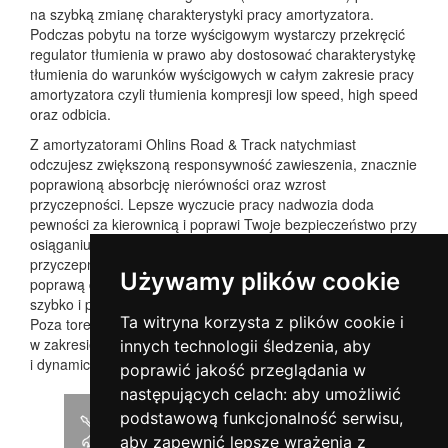
na szybką zmianę charakterystyki pracy amortyzatora.
Podczas pobytu na torze wyścigowym wystarczy przekręcić
regulator tłumienia w prawo aby dostosować charakterystykę
tłumienia do warunków wyścigowych w całym zakresie pracy
amortyzatora czyli tłumienia kompresji low speed, high speed
oraz odbicia.
Z amortyzatorami Ohlins Road & Track natychmiast
odczujesz zwiększoną responsywność zawieszenia, znacznie
poprawioną absorbcję nierówności oraz wzrost
przyczepności. Lepsze wyczucie pracy nadwozia doda
pewności za kierownicą i poprawi Twoje bezpieczeństwo przy
osiąganiu granic możliwości samochodu. Kontrola na granicy
przyczepności będzie bardziej intuicyjna co zaowocuje
Używamy plików cookie
poprawą czasów okrążeń na torze. Technologia DFV reaguje
szybko i pomaga utrzymywać linię jazdy na nierównościach.
Ta witryna korzysta z plików cookie i
Poza torem wyścigowym, ustaw regulator tłumienia
w zakresie drogowym i ciesz się bezpośrednim
innych technologii śledzenia, aby
i dynamicznym prowadzeniem bez utraty komfortu.
poprawić jakość przeglądania w
następujących celach:
aby umożliwić
podstawową funkcjonalność serwisu
,
Instrukcja montażu
aby zapewnić lepsze wrażenia z