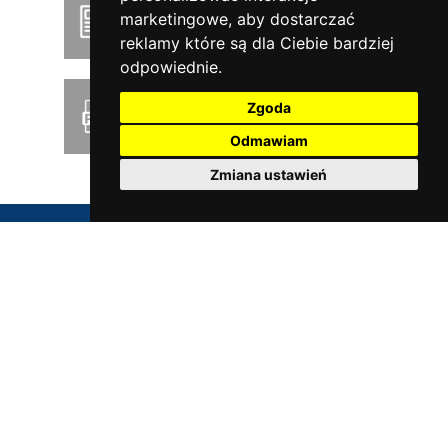
Product news
marketingowe
,
aby dostarczać
reklamy które są dla Ciebie bardziej
odpowiednie
.
Zgoda
Pobierz cennik PDF
Odmawiam
Zmiana ustawień
SERWIS
Oferujemy szybką i profesjonalną obsługę wszystkich
produktów firmy Öhlins.