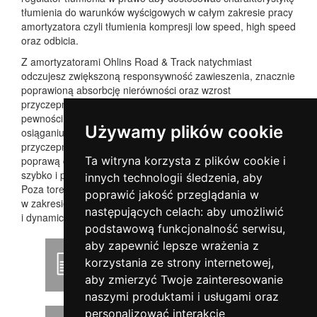
tłumienia do warunków wyścigowych w całym zakresie pracy
amortyzatora czyli tłumienia kompresji low speed, high speed
oraz odbicia.
Z amortyzatorami Ohlins Road & Track natychmiast
odczujesz zwiększoną responsywność zawieszenia, znacznie
poprawioną absorbcję nierówności oraz wzrost
przyczepności. Lepsze wyczucie pracy nadwozia doda
pewności za kierownicą i poprawi Twoje bezpieczeństwo przy
Używamy plików cookie
osiąganiu granic możliwości samochodu. Kontrola na granicy
przyczepności będzie bardziej intuicyjna co zaowocuje
poprawą czasów okrążeń na torze. Technologia DFV reaguje
Ta witryna korzysta z plików cookie i
szybko i pomaga utrzymywać linię jazdy na nierównościach.
innych technologii śledzenia, aby
Poza torem wyścigowym, ustaw regulator tłumienia
poprawić jakość przeglądania w
w zakresie drogowym i ciesz się bezpośrednim
następujących celach:
aby umożliwić
i dynamicznym prowadzeniem bez utraty komfortu.
podstawową funkcjonalność serwisu
,
aby zapewnić lepsze wrażenia z
Podręcznik użytkownika
korzystania ze strony internetowej
,
aby zmierzyć Twoje zainteresowanie
naszymi produktami i usługami oraz
personalizować interakcje