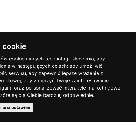
Instrukcja montażu
 cookie
ków cookie i innych technologii śledzenia, aby
dania w następujących celach:
aby umożliwić
Podręcznik użytkownika
ość serwisu
,
aby zapewnić lepsze wrażenia z
ernetowej
,
aby zmierzyć Twoje zainteresowanie
ugami oraz personalizować interakcje marketingowe
,
tóre są dla Ciebie bardziej odpowiednie
.
Product news
iana ustawień
Pobierz cennik PDF