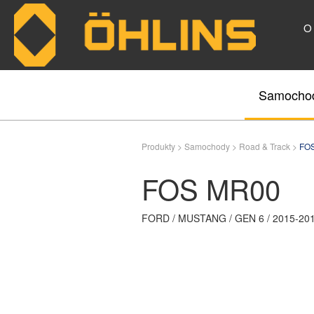
O
Skip to main content
Samocho
Produkty >
Samochody >
Road & Track >
FO
FOS MR00
FORD / MUSTANG / GEN 6 / 2015-20