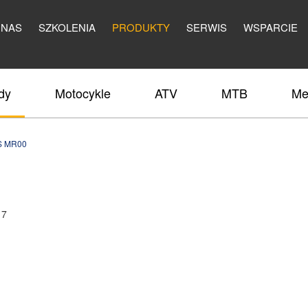
 NAS
SZKOLENIA
PRODUKTY
SERWIS
WSPARCIE
dy
Motocykle
ATV
MTB
Me
S MR00
17