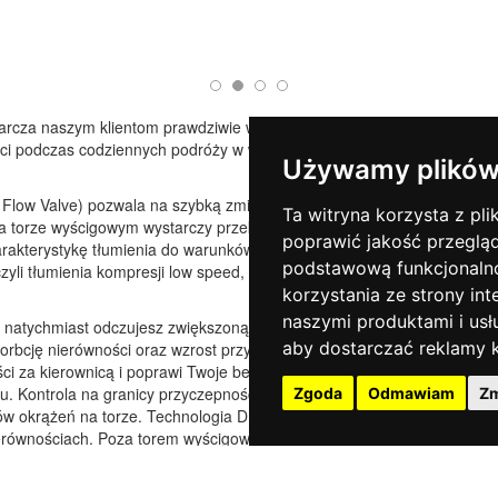
tarcza naszym klientom prawdziwie wyścigowych doznań
ości podczas codziennych podróży w warunkach
Używamy plików
 Flow Valve) pozwala na szybką zmianę charakterystyki
Ta witryna korzysta z pli
a torze wyścigowym wystarczy przekręcić regulator
poprawić jakość przeglą
arakterystykę tłumienia do warunków wyścigowych
podstawową funkcjonaln
zyli tłumienia kompresji low speed, high speed oraz
korzystania ze strony int
naszymi produktami i usł
k natychmiast odczujesz zwiększoną responsywność
aby dostarczać reklamy k
orbcję nierówności oraz wzrost przyczepności. Lepsze
i za kierownicą i poprawi Twoje bezpieczeństwo przy
. Kontrola na granicy przyczepności będzie bardziej
Zgoda
Odmawiam
Zm
ów okrążeń na torze. Technologia DFV reaguje szybko
ierównościach. Poza torem wyścigowym, ustaw regulator
z się bezpośrednim i dynamicznym prowadzeniem bez