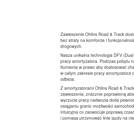
Zawieszenie Ohlins Road & Track dos
bez straty na komforcie i funkcjonaln
drogowych.
Nasza unikalna technologia DFV (Dual
pracy amortyzatora. Podczas pobytu n
tłumienia w prawo aby dostosować ch
w całym zakresie pracy amortyzatora c
odbicia.
Z amortyzatorami Ohlins Road & Trac
zawieszenia, znacznie poprawioną abs
wyczucie pracy nadwozia doda pewnośc
osiąganiu granic możliwości samochodu
intuicyjna co zaowocuje poprawą czas
i pomaga utrzymywać linię jazdy na n
tłumienia w zakresie drogowym i cies
utraty komfortu.