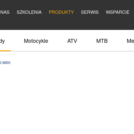
 NAS
SZKOLENIA
PRODUKTY
SERWIS
WSPARCIE
dy
Motocykle
ATV
MTB
Me
 MI00