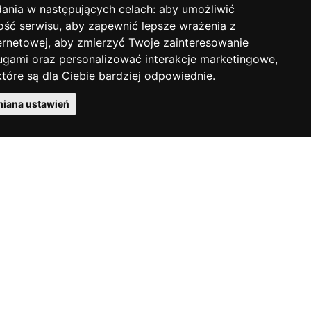
dania w następujących celach:
aby umożliwić
Product news
ość serwisu
,
aby zapewnić lepsze wrażenia z
ernetowej
,
aby zmierzyć Twoje zainteresowanie
ugami oraz personalizować interakcje marketingowe
,
Pobierz cennik PDF
tóre są dla Ciebie bardziej odpowiednie
.
iana ustawień