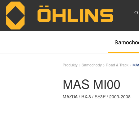
O
Skip to main content
Samocho
Produkty >
Samochody >
Road & Track >
MAS
MAS MI00
MAZDA / RX-8 / SE3P / 2003-2008