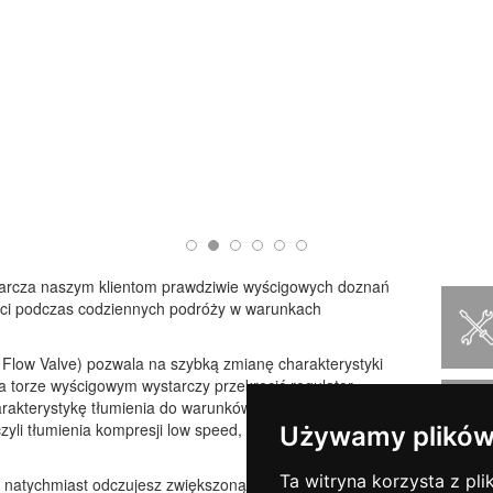
tarcza naszym klientom prawdziwie wyścigowych doznań
ości podczas codziennych podróży w warunkach
 Flow Valve) pozwala na szybką zmianę charakterystyki
a torze wyścigowym wystarczy przekręcić regulator
arakterystykę tłumienia do warunków wyścigowych
zyli tłumienia kompresji low speed, high speed oraz
Używamy plików
Ta witryna korzysta z pli
k natychmiast odczujesz zwiększoną responsywność