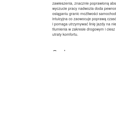
zawieszenia, znacznie poprawioną abs
wyczucie pracy nadwozia doda pewnośc
osiąganiu granic możliwości samochodu
intuicyjna co zaowocuje poprawą czas
i pomaga utrzymywać linię jazdy na n
tłumienia w zakresie drogowym i cies
utraty komfortu.
Cechy:
DFV technology (Dual Flow Valv
Regulacja wysokości
Możliwość serwisowania
Odporność antykorozyjna (ISO 
2-letnia gwarancja