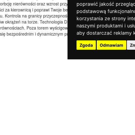
orbcję nierówności oraz wzrost przyczepności. Lepsze
poprawić jakość przeglą
i za kierownicą i poprawi Twoje bezpieczeństwo przy
podstawową funkcjonaln
. Kontrola na granicy przyczepności będzie bardziej
korzystania ze strony int
ów okrążeń na torze. Technologia DFV reaguje szybko
naszymi produktami i usł
ierównościach. Poza torem wyścigowym, ustaw regulator
aby dostarczać reklamy k
z się bezpośrednim i dynamicznym prowadzeniem bez
Zgoda
Odmawiam
Zm
e)
9227)