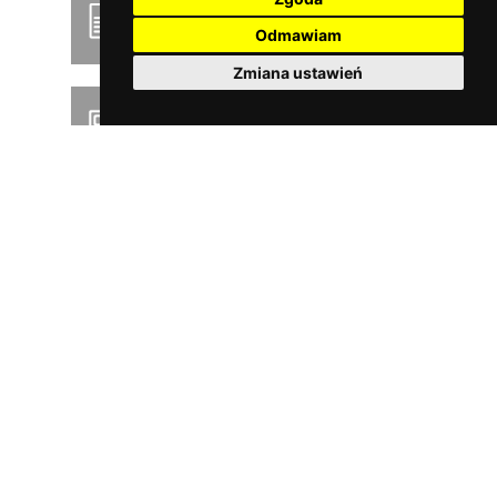
Podręcznik użytkownika
Odmawiam
Zmiana ustawień
Product news
Pobierz cennik PDF
SERWIS
Oferujemy szybką i profesjonalną obsługę wszystkich