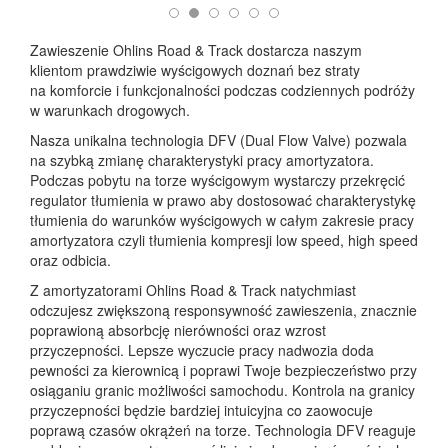
Zawieszenie Ohlins Road & Track dostarcza naszym
klientom prawdziwie wyścigowych doznań bez straty
na komforcie i funkcjonalności podczas codziennych podróży
w warunkach drogowych.
Nasza unikalna technologia DFV (Dual Flow Valve) pozwala
na szybką zmianę charakterystyki pracy amortyzatora.
Podczas pobytu na torze wyścigowym wystarczy przekręcić
regulator tłumienia w prawo aby dostosować charakterystykę
tłumienia do warunków wyścigowych w całym zakresie pracy
amortyzatora czyli tłumienia kompresji low speed, high speed
oraz odbicia.
Z amortyzatorami Ohlins Road & Track natychmiast
odczujesz zwiększoną responsywność zawieszenia, znacznie
poprawioną absorbcję nierówności oraz wzrost
przyczepności. Lepsze wyczucie pracy nadwozia doda
pewności za kierownicą i poprawi Twoje bezpieczeństwo przy
osiąganiu granic możliwości samochodu. Kontrola na granicy
przyczepności będzie bardziej intuicyjna co zaowocuje
poprawą czasów okrążeń na torze. Technologia DFV reaguje