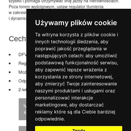
szybko i pomaga utrzymywać linię jazdy na nierównościach.
Poza torem wyścigowym, ustaw regulator tłumienia
w zakresie drogowym i ciesz się bezpośrednim
i dynamicznym prowadzeniem bez utraty komfortu.
Używamy plików cookie
Ta witryna korzysta z plików cookie i
Cechy:
innych technologii śledzenia, aby
poprawić jakość przeglądania w
DFV technology (Dual Flow Valve)
następujących celach:
aby umożliwić
podstawową funkcjonalność serwisu
,
Regulacja wysokości
aby zapewnić lepsze wrażenia z
Możliwość serwisowania
korzystania ze strony internetowej
,
Odporność antykorozyjna (ISO 9227)
aby zmierzyć Twoje zainteresowanie
2-letnia gwarancja
naszymi produktami i usługami oraz
personalizować interakcje
marketingowe
,
aby dostarczać
Instrukcja montażu
reklamy które są dla Ciebie bardziej
odpowiednie
.
Zgoda