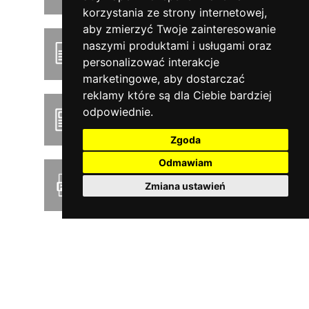
korzystania ze strony internetowej
,
aby zmierzyć Twoje zainteresowanie
naszymi produktami i usługami oraz
Podręcznik użytkownika
personalizować interakcje
marketingowe
,
aby dostarczać
reklamy które są dla Ciebie bardziej
odpowiednie
.
Product news
Zgoda
Odmawiam
Pobierz cennik PDF
Zmiana ustawień