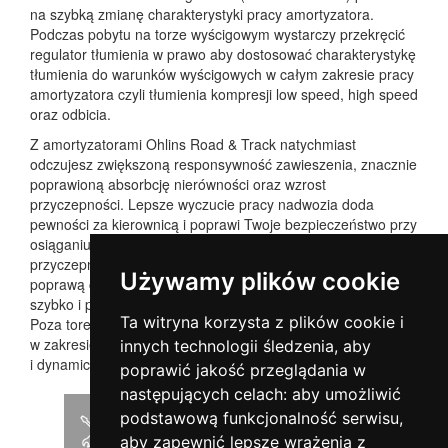
na szybką zmianę charakterystyki pracy amortyzatora.
Podczas pobytu na torze wyścigowym wystarczy przekręcić
regulator tłumienia w prawo aby dostosować charakterystykę
tłumienia do warunków wyścigowych w całym zakresie pracy
amortyzatora czyli tłumienia kompresji low speed, high speed
oraz odbicia.
Z amortyzatorami Ohlins Road & Track natychmiast
odczujesz zwiększoną responsywność zawieszenia, znacznie
poprawioną absorbcję nierówności oraz wzrost
przyczepności. Lepsze wyczucie pracy nadwozia doda
pewności za kierownicą i poprawi Twoje bezpieczeństwo przy
osiąganiu granic możliwości samochodu. Kontrola na granicy
przyczepności będzie bardziej intuicyjna co zaowocuje
Używamy plików cookie
poprawą czasów okrążeń na torze. Technologia DFV reaguje
szybko i pomaga utrzymywać linię jazdy na nierównościach.
Ta witryna korzysta z plików cookie i
Poza torem wyścigowym, ustaw regulator tłumienia
w zakresie drogowym i ciesz się bezpośrednim
innych technologii śledzenia, aby
i dynamicznym prowadzeniem bez utraty komfortu.
poprawić jakość przeglądania w
następujących celach:
aby umożliwić
podstawową funkcjonalność serwisu
,
Instrukcja montażu
aby zapewnić lepsze wrażenia z