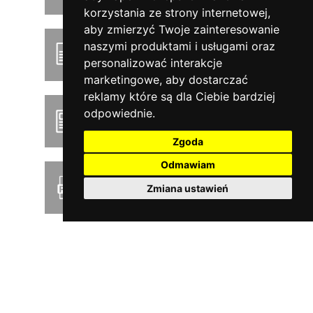
korzystania ze strony internetowej
,
aby zmierzyć Twoje zainteresowanie
naszymi produktami i usługami oraz
Podręcznik użytkownika
personalizować interakcje
marketingowe
,
aby dostarczać
reklamy które są dla Ciebie bardziej
odpowiednie
.
Product news
Zgoda
Odmawiam
Pobierz cennik PDF
Zmiana ustawień