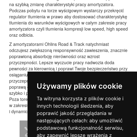
na szybką zmianę charakterystyki pracy amortyzatora.
Podczas pobytu na torze wyścigowym wystarczy przekręcić
regulator tłumienia w prawo aby dostosować charakterystykę
tłumienia do warunków wyścigowych w całym zakresie pracy
amortyzatora czyli tłumienia kompresji low speed, high speed
oraz odbicia.
Z amortyzatorami Ohlins Road & Track natychmiast
odczujesz zwiększoną responsywność zawieszenia, znacznie
poprawioną absorbcję nierówności oraz wzrost
przyczepności. Lepsze wyczucie pracy nadwozia doda
pewności za kierownicą i poprawi Twoje bezpieczeństwo przy
osiąganiu granic możliwości samochodu. Kontrola na granicy
przyczepności będzie bardziej intuicyjna co zaowocuje
Używamy plików cookie
poprawą czasów okrążeń na torze. Technologia DFV reaguje
szybko i pomaga utrzymywać linię jazdy na nierównościach.
Ta witryna korzysta z plików cookie i
Poza torem wyścigowym, ustaw regulator tłumienia
w zakresie drogowym i ciesz się bezpośrednim
innych technologii śledzenia, aby
i dynamicznym prowadzeniem bez utraty komfortu.
poprawić jakość przeglądania w
następujących celach:
aby umożliwić
podstawową funkcjonalność serwisu
,
Instrukcja montażu
aby zapewnić lepsze wrażenia z