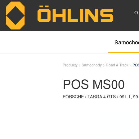
O
Skip to main content
Samocho
Produkty >
Samochody >
Road & Track >
PO
POS MS00
PORSCHE / TARGA 4 GTS / 991.1, 991