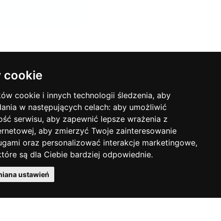
Instrukcja montażu
 cookie
ków cookie i innych technologii śledzenia, aby
dania w następujących celach:
aby umożliwić
Podręcznik użytkownika
ość serwisu
,
aby zapewnić lepsze wrażenia z
ernetowej
,
aby zmierzyć Twoje zainteresowanie
ugami oraz personalizować interakcje marketingowe
,
tóre są dla Ciebie bardziej odpowiednie
.
Product news
iana ustawień
Pobierz cennik PDF