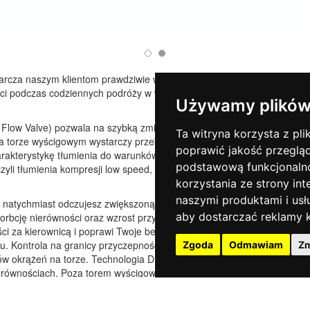
tarcza naszym klientom prawdziwie wyścigowych doznań
ości podczas codziennych podróży w warunkach
Używamy plików
 Flow Valve) pozwala na szybką zmianę charakterystyki
Ta witryna korzysta z pli
a torze wyścigowym wystarczy przekręcić regulator
poprawić jakość przeglą
arakterystykę tłumienia do warunków wyścigowych
podstawową funkcjonaln
zyli tłumienia kompresji low speed, high speed oraz
korzystania ze strony int
naszymi produktami i usł
k natychmiast odczujesz zwiększoną responsywność
aby dostarczać reklamy k
orbcję nierówności oraz wzrost przyczepności. Lepsze
i za kierownicą i poprawi Twoje bezpieczeństwo przy
. Kontrola na granicy przyczepności będzie bardziej
Zgoda
Odmawiam
Zm
ów okrążeń na torze. Technologia DFV reaguje szybko
ierównościach. Poza torem wyścigowym, ustaw regulator
z się bezpośrednim i dynamicznym prowadzeniem bez