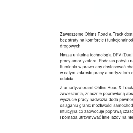
Zawieszenie Ohlins Road & Track dos
bez straty na komforcie i funkcjonaln
drogowych.
Nasza unikalna technologia DFV (Dual
pracy amortyzatora. Podczas pobytu n
tłumienia w prawo aby dostosować ch
w całym zakresie pracy amortyzatora c
odbicia.
Z amortyzatorami Ohlins Road & Trac
zawieszenia, znacznie poprawioną abs
wyczucie pracy nadwozia doda pewnośc
osiąganiu granic możliwości samochodu
intuicyjna co zaowocuje poprawą czas
i pomaga utrzymywać linię jazdy na n
tłumienia w zakresie drogowym i cies
utraty komfortu.